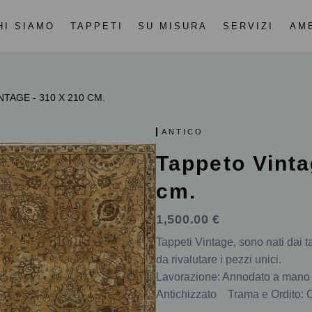
HI SIAMO
TAPPETI
SU MISURA
SERVIZI
AM
TAGE - 310 X 210 CM.
ANTICO
Tappeto Vinta
cm.
1,500.00 €
Tappeti Vintage, sono nati dai ta
da rivalutare i pezzi unici.
Lavorazione: Annodato a m
Antichizzato Trama e Ordito: