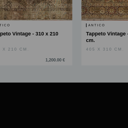
TICO
ANTICO
peto Vintage - 310 x 210
Tappeto Vintage 
cm.
 X 210 CM.
405 X 310 CM.
1,200.00 €