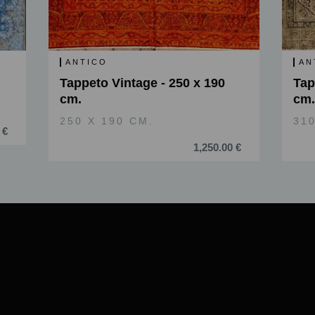
ANTICO
AN
Tappeto Vintage - 250 x 190
Tap
cm.
cm.
250 X 190 CM.
310
 €
1,250.00 €
Slide 2 of 6.