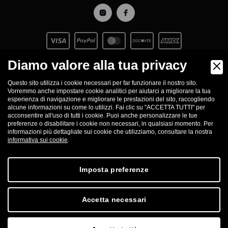
Diamo valore alla tua privacy
MOLLAIAN TRADE
Questo sito utilizza i cookie necessari per far funzionare il nostro sito.
Vorremmo anche impostare cookie analitici per aiutarci a migliorare la tua
esperienza di navigazione e migliorare le prestazioni del sito, raccogliendo
alcune informazioni su come lo utilizzi. Fai clic su "ACCETTA TUTTI" per
acconsentire all'uso di tutti i cookie. Puoi anche personalizzare le tue
preferenze o disabilitare i cookie non necessari, in qualsiasi momento. Per
© 2026 DESIGNED BY
informazioni più dettagliate sui cookie che utilizziamo, consultare la nostra
informativa sui cookie
.
PRIVACY POLICY
TERMINI E CONDIZIONI
COOKIE POLICY
DIRITTI DI RECESSO
Imposta preferenze
Accetta necessari