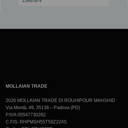
2,900.00 €
Slide 2 of 6.
MOLLAIAN TRADE
2026 MOLLAIAN TRADE DI ROUHIPOUR MAHSHID
Via Montà, 49, 35138 – Padova (PD)
P.IVA 05547730282
C.FIS: RHPMSH55T59Z224S