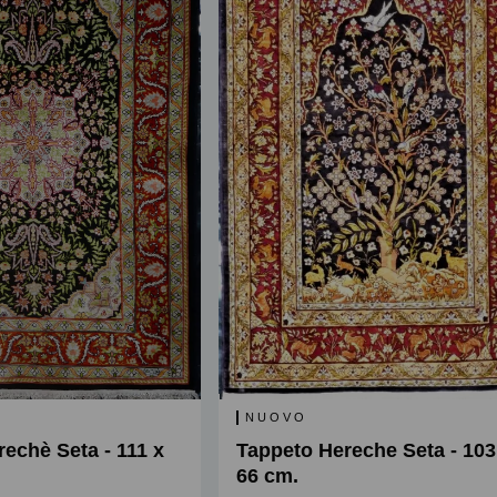
NUOVO
echè Seta - 111 x
Tappeto Hereche Seta - 103
66 cm.