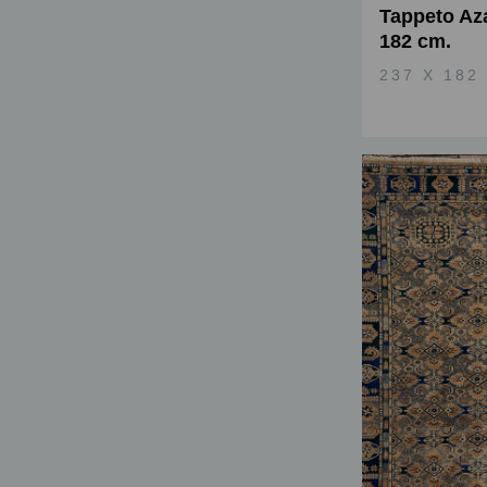
Tappeto Aza
182 cm.
237 X 182