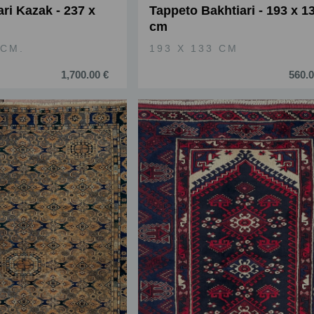
ri Kazak - 237 x
Tappeto Bakhtiari - 193 x 1
cm
 CM.
193 X 133 CM
1,700.00 €
560.0