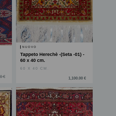
NUOVO
Tappeto Herechè -(Seta -01) -
60 x 40 cm.
60 X 40 CM.
0 €
1,100.00 €