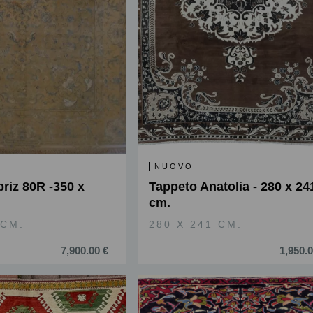
NUOVO
riz 80R -350 x
Tappeto Anatolia - 280 x 24
cm.
 CM.
280 X 241 CM.
7,900.00 €
1,950.0