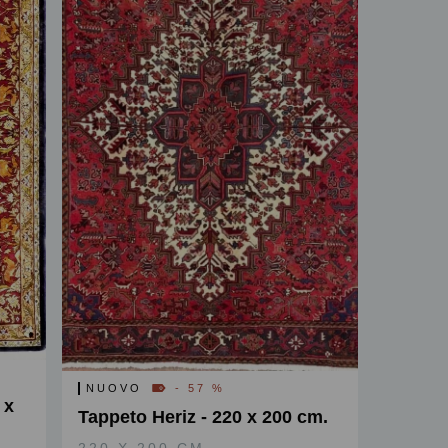
NUOVO
- 57 %
 x
Tappeto Heriz - 220 x 200 cm.