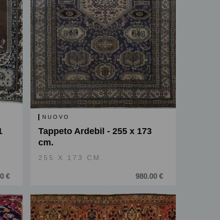
NUOVO
1
Tappeto Ardebil - 255 x 173
cm.
255 X 173 CM.
0 €
980.00 €