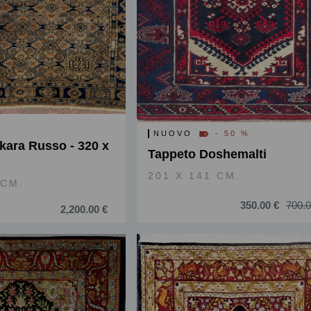
NUOVO
- 50 %
kara Russo - 320 x
Tappeto Doshemalti
201 X 141 CM.
 CM.
350.00 €
700.0
2,200.00 €