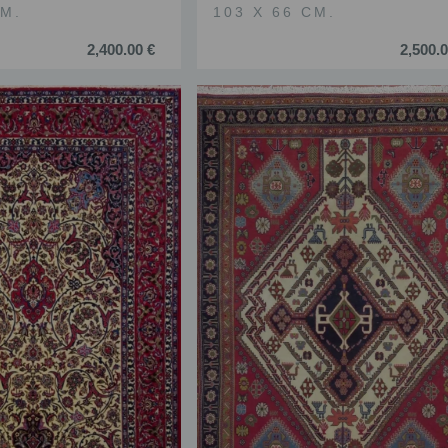
CM.
103 X 66 CM.
2,400.00 €
2,500.0